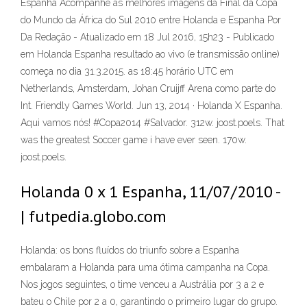
Espanha Acompanhe as melhores imagens da Final da Copa
do Mundo da África do Sul 2010 entre Holanda e Espanha Por
Da Redação - Atualizado em 18 Jul 2016, 15h23 - Publicado
em Holanda Espanha resultado ao vivo (e transmissão online)
começa no dia 31.3.2015. as 18:45 horário UTC em
Netherlands, Amsterdam, Johan Cruijff Arena como parte do
Int. Friendly Games World. Jun 13, 2014 · Holanda X Espanha.
Aqui vamos nós! #Copa2014 #Salvador. 312w. joost.poels. That
was the greatest Soccer game i have ever seen. 170w.
joost.poels.
Holanda 0 x 1 Espanha, 11/07/2010 -
| futpedia.globo.com
Holanda: os bons fluídos do triunfo sobre a Espanha
embalaram a Holanda para uma ótima campanha na Copa.
Nos jogos seguintes, o time venceu a Austrália por 3 a 2 e
bateu o Chile por 2 a 0, garantindo o primeiro lugar do grupo.