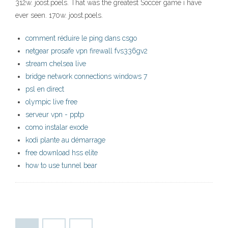
312w. joost.poels. That was the greatest Soccer game i have
ever seen. 170w. joost.poels.
comment réduire le ping dans csgo
netgear prosafe vpn firewall fvs336gv2
stream chelsea live
bridge network connections windows 7
psl en direct
olympic live free
serveur vpn - pptp
como instalar exode
kodi plante au démarrage
free download hss elite
how to use tunnel bear